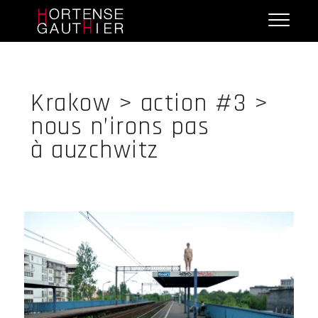
Skip
Hortense Gauthier
to
content
Krakow > action #3 >
nous n’irons pas
à auzchwitz