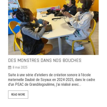
DES MONSTRES DANS NOS BOUCHES
LA LIG
8 mai 2025
20 oct
uite à une série d’ateliers de création sonore à l’école
une perf
aternelle Daubié de Soyaux en 2024-2025, dans le cadre
géopoétiq
’un PEAC de GrandAngoulême, j’ai réalisé avec…
/ marcher
Hendaye
READ MORE
READ MO