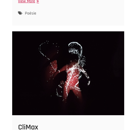
ABCdaire
View More
socio-
économique
Poésie
CliMax