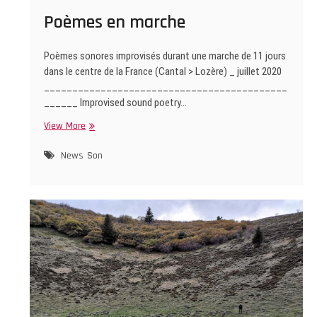
Poèmes en marche
Poèmes sonores improvisés durant une marche de 11 jours
dans le centre de la France (Cantal > Lozère) _ juillet 2020
___________________________________________
______ Improvised sound poetry…
Poèmes
View More
en
marche
News
Son