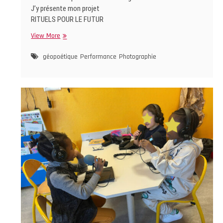
J’y présente mon projet
RITUELS POUR LE FUTUR
SENTIER
View More
_
exposition
géopoétique
Performance
Photographie
au
LIEU
UTILE
(Angoulême)