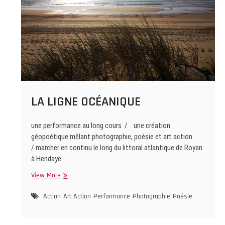
LA LIGNE OCÉANIQUE
une performance au long cours / une création
géopoétique mêlant photographie, poésie et art action
/ marcher en continu le long du littoral atlantique de Royan
à Hendaye
LA
View More
LIGNE
OCÉANIQUE
Action
Art Action
Performance
Photographie
Poésie